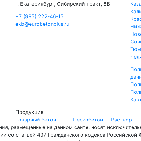
г. Екатеринбург, Сибирский тракт, 8Б
Каз
Кал
+7 (995) 222-46-15
Кра
ekb@eurobetonplus.ru
Ниж
Нов
Соч
Тюм
Чел
Пол
дан
Пол
Пол
Кар
Продукция
Товарный бетон
Пескобетон
Раствор
ния, размещенные на данном сайте, носят исключител
вии со статьей 437 Гражданского кодекса Российской