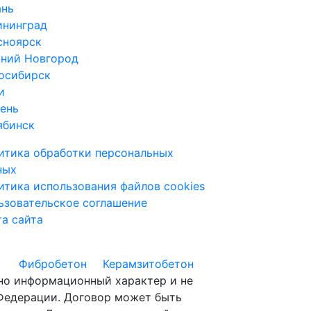
ань
ининград
сноярск
ний Новгород
осибирск
и
ень
ябинск
итика обработки персональных
ных
итика использования файлов cookies
ьзовательское соглашение
та сайта
Фибробетон
Керамзитобетон
ьно информационный характер и не
 Федерации. Договор может быть