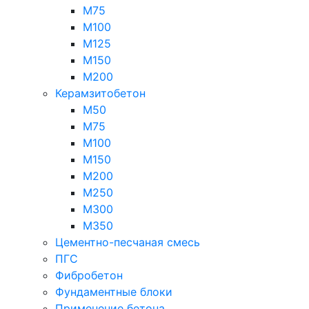
М75
М100
М125
М150
М200
Керамзитобетон
М50
М75
М100
М150
М200
М250
М300
М350
Цементно-песчаная смесь
ПГС
Фибробетон
Фундаментные блоки
Применение бетона