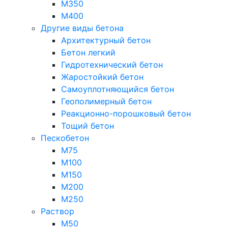
М350
М400
Другие виды бетона
Архитектурный бетон
Бетон легкий
Гидротехнический бетон
Жаростойкий бетон
Самоуплотняющийся бетон
Геополимерный бетон
Реакционно-порошковый бетон
Тощий бетон
Пескобетон
М75
М100
М150
М200
М250
Раствор
М50