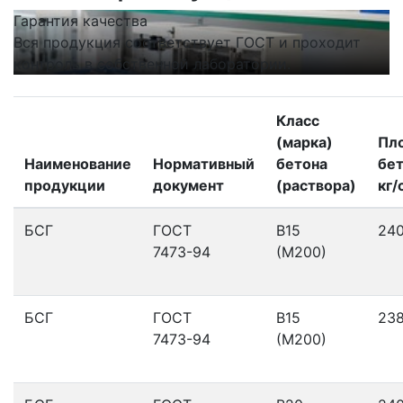
Гарантия качества
С
Вся продукция соответствует ГОСТ и проходит
Н
контроль в собственной лаборатории.
п
Класс
(марка)
Пл
Наименование
Нормативный
бетона
бет
продукции
документ
(раствора)
кг/
БСГ
ГОСТ
В15
24
7473-94
(М200)
БСГ
ГОСТ
В15
23
7473-94
(М200)