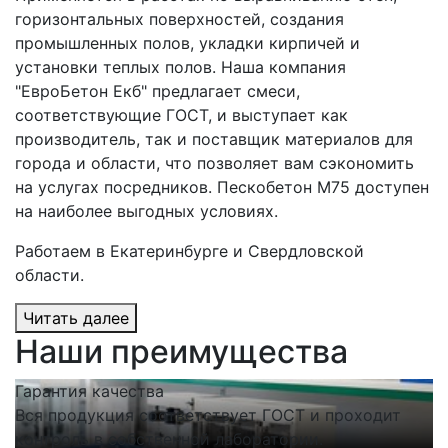
горизонтальных поверхностей, создания
промышленных полов, укладки кирпичей и
установки теплых полов. Наша компания
"ЕвроБетон Екб" предлагает смеси,
соответствующие ГОСТ, и выступает как
производитель, так и поставщик материалов для
города и области, что позволяет вам сэкономить
на услугах посредников. Пескобетон М75 доступен
на наиболее выгодных условиях.
Работаем в Екатеринбурге и Свердловской
области.
Читать далее
Наши преимущества
Гарантия качества
С
Вся продукция соответствует ГОСТ и проходит
Н
контроль в собственной лаборатории.
п