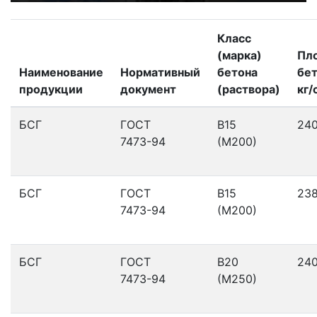
Класс
(марка)
Пл
Наименование
Нормативный
бетона
бет
продукции
документ
(раствора)
кг/
БСГ
ГОСТ
В15
24
7473-94
(М200)
БСГ
ГОСТ
В15
23
7473-94
(М200)
БСГ
ГОСТ
В20
24
7473-94
(М250)