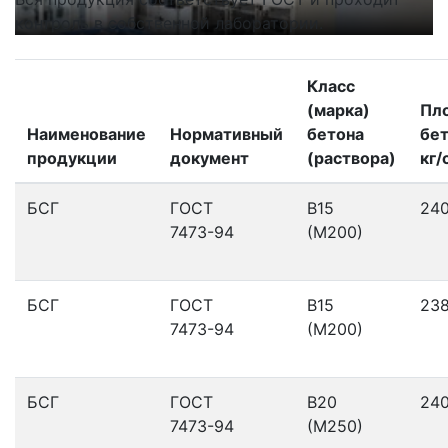
контроль в собственной лаборатории.
п
Класс
(марка)
Пл
Наименование
Нормативный
бетона
бет
продукции
документ
(раствора)
кг/
БСГ
ГОСТ
В15
24
7473-94
(М200)
БСГ
ГОСТ
В15
23
7473-94
(М200)
БСГ
ГОСТ
В20
24
7473-94
(М250)