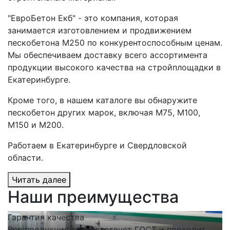
"ЕвроБетон Екб" - это компания, которая
занимается изготовлением и продвижением
пескобетона М250 по конкурентоспособным ценам.
Мы обеспечиваем доставку всего ассортимента
продукции высокого качества на стройплощадки в
Екатеринбурге.
Кроме того, в нашем каталоге вы обнаружите
пескобетон других марок, включая М75, М100,
М150 и М200.
Работаем в Екатеринбурге и Свердловской
области.
Читать далее
Наши преимущества
Гарантия качества
С
Вся продукция соответствует ГОСТ и проходит
Н