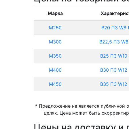
Марка
Характерис
М250
B20 П3 W8 
М300
B22,5 П3 W8
М350
B25 П3 W10
М400
B30 П3 W12
М450
B35 П3 W12
* Предложение не является публичной 
целях. Цена может быть скорректир
Цены на доставку и 