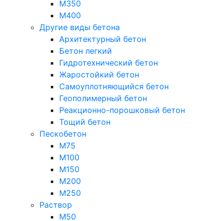
М350
М400
Другие виды бетона
Архитектурный бетон
Бетон легкий
Гидротехнический бетон
Жаростойкий бетон
Самоуплотняющийся бетон
Геополимерный бетон
Реакционно-порошковый бетон
Тощий бетон
Пескобетон
М75
М100
М150
М200
М250
Раствор
М50