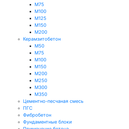
М75
М100
М125
М150
М200
Керамзитобетон
М50
М75
М100
М150
М200
М250
М300
М350
Цементно-песчаная смесь
ПГС
Фибробетон
Фундаментные блоки
Применение бетона