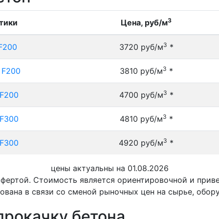
3
тики
Цена, руб/м
3
F200
3720 руб/м
*
3
 F200
3810 руб/м
*
3
 F200
4700 руб/м
*
3
 F300
4810 руб/м
*
3
 F300
4920 руб/м
*
цены актуальны на 01.08.2026
офертой. Стоимость является ориентировочной и при
ована в связи со сменой рыночных цен на сырье, обор
прокачку бетона