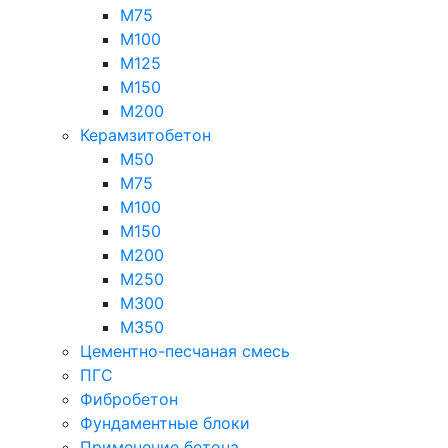
М75
М100
М125
М150
М200
Керамзитобетон
М50
М75
М100
М150
М200
М250
М300
М350
Цементно-песчаная смесь
ПГС
Фибробетон
Фундаментные блоки
Применение бетона