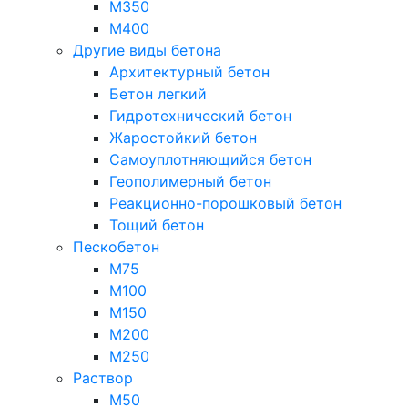
М350
М400
Другие виды бетона
Архитектурный бетон
Бетон легкий
Гидротехнический бетон
Жаростойкий бетон
Самоуплотняющийся бетон
Геополимерный бетон
Реакционно-порошковый бетон
Тощий бетон
Пескобетон
М75
М100
М150
М200
М250
Раствор
М50