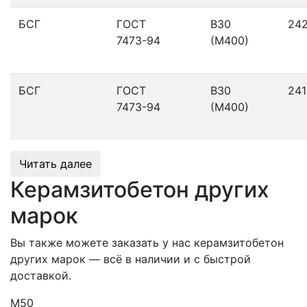
БСГ
ГОСТ
В30
24
7473-94
(М400)
БСГ
ГОСТ
В30
241
7473-94
(М400)
Читать далее
Керамзитобетон других
марок
Вы также можете заказать у нас керамзитобетон
других марок — всё в наличии и с быстрой
доставкой.
М50
М