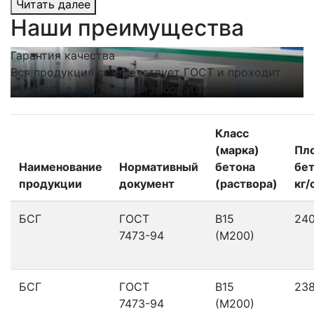
Читать далее
Наши преимущества
Гарантия качества
С
Вся продукция соответствует ГОСТ и проходит
Н
контроль в собственной лаборатории.
п
Класс
(марка)
Пл
Наименование
Нормативный
бетона
бет
продукции
документ
(раствора)
кг/
БСГ
ГОСТ
В15
24
7473-94
(М200)
БСГ
ГОСТ
В15
23
7473-94
(М200)