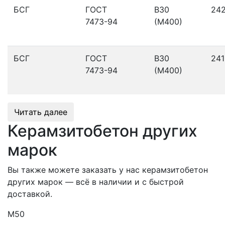
БСГ
ГОСТ
В30
24
7473-94
(М400)
БСГ
ГОСТ
В30
241
7473-94
(М400)
Читать далее
Керамзитобетон других
марок
Вы также можете заказать у нас керамзитобетон
других марок — всё в наличии и с быстрой
доставкой.
М50
М