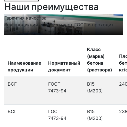
Наши преимущества
Гарантия качества
С
Вся продукция соответствует ГОСТ и проходит
Н
контроль в собственной лаборатории.
п
Класс
(марка)
Пл
Наименование
Нормативный
бетона
бет
продукции
документ
(раствора)
кг/
БСГ
ГОСТ
В15
24
7473-94
(М200)
БСГ
ГОСТ
В15
23
7473-94
(М200)